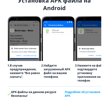
Установка APK файла на
Android
1.
В случае
2.
Найдите
3.
Нажмите на файл
предупреждения,
загруженный APK
подтвердите
нажмите “Все равно
файл на вашем
установку
скачать”.
телефоне.
приложения на
телефон.
APK-файлы на данном ресурсе
Подробнее об установке
безопасны!
APK