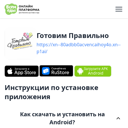
e menu
Готовим Правильн‪о‬
https://xn--80adbb0acvencaihoy4o.xn--
p1ai/
Загрузите APK
Android
Инструкции по установке
приложения
Как скачать и установить на
Android?