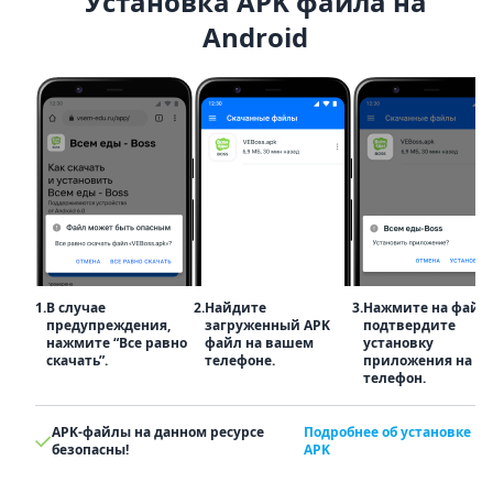
Установка APK файла на
Android
1.
В случае
2.
Найдите
3.
Нажмите на файл
предупреждения,
загруженный APK
подтвердите
нажмите “Все равно
файл на вашем
установку
скачать”.
телефоне.
приложения на
телефон.
APK-файлы на данном ресурсе
Подробнее об установке
безопасны!
APK