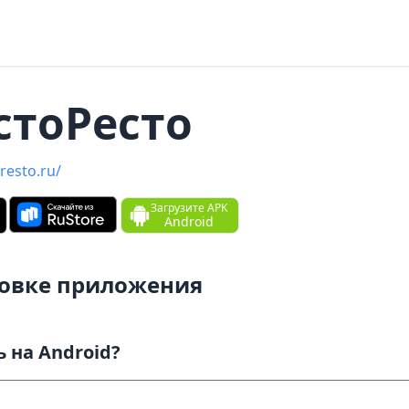
тоРест‪о‬
resto.ru/
Загрузите APK
Android
новке приложения
Как скачать и установить на Android?