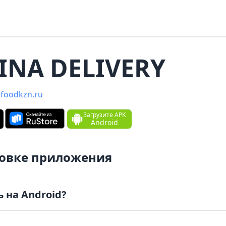
INA DELIVERY
afoodkzn.ru
Загрузите APK
Android
новке приложения
Как скачать и установить на Android?