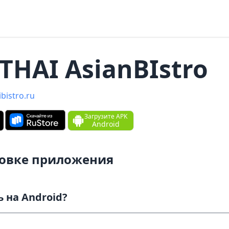
THAI AsianBIstro
ibistro.ru
Загрузите APK
Android
новке приложения
Как скачать и установить на Android?