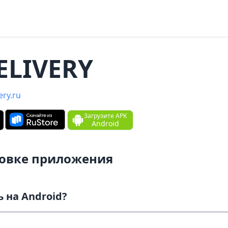
ELIVERY
ery.ru
Загрузите APK
Android
новке приложения
Как скачать и установить на Android?