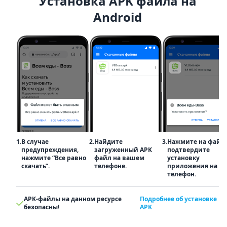
Установка APK файла на
Android
1.
В случае
2.
Найдите
3.
Нажмите на файл
предупреждения,
загруженный APK
подтвердите
нажмите “Все равно
файл на вашем
установку
скачать”.
телефоне.
приложения на
телефон.
APK-файлы на данном ресурсе
Подробнее об установке
безопасны!
APK