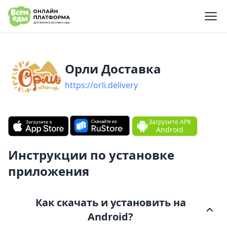
e menu
Орли Доставк‪а‬
https://orli.delivery
Загрузите APK
Android
Инструкции по установке
приложения
Как скачать и установить на
Android?