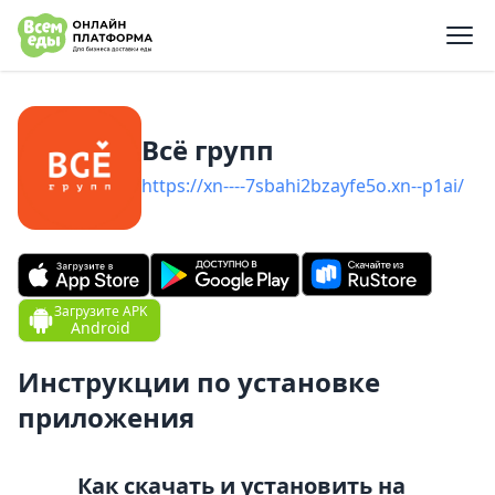
e menu
Всё групп
https://xn----7sbahi2bzayfe5o.xn--p1ai/
Загрузите APK
Android
Инструкции по установке
приложения
Как скачать и установить на