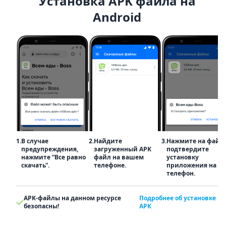
Установка APK файла на
Android
1.
В случае
2.
Найдите
3.
Нажмите на файл
предупреждения,
загруженный APK
подтвердите
нажмите “Все равно
файл на вашем
установку
скачать”.
телефоне.
приложения на
телефон.
APK-файлы на данном ресурсе
Подробнее об установке
безопасны!
APK