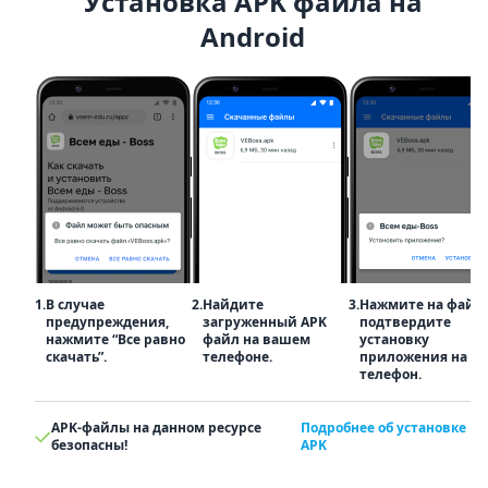
Установка APK файла на
Android
1.
В случае
2.
Найдите
3.
Нажмите на файл
предупреждения,
загруженный APK
подтвердите
нажмите “Все равно
файл на вашем
установку
скачать”.
телефоне.
приложения на
телефон.
APK-файлы на данном ресурсе
Подробнее об установке
безопасны!
APK