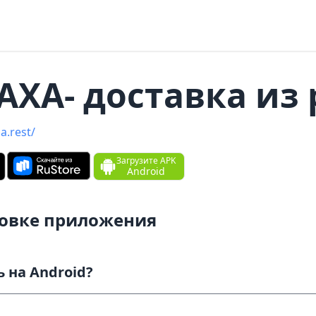
ХА- доставка из р
a.rest/
Загрузите APK
Android
новке приложения
Как скачать и установить на Android?