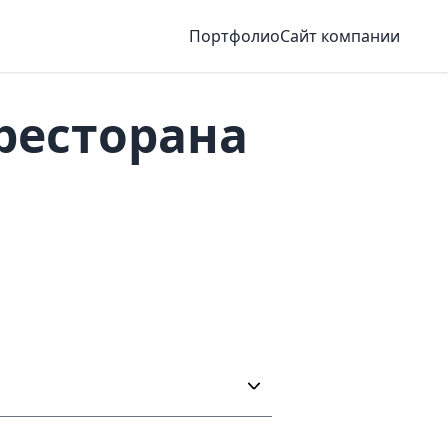
Портфолио
Сайт компании
есторан‪а‬