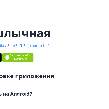
лычна‪я‬
-6kca8cm3efb5a1c.xn--p1ai/
Загрузите APK
Android
новке приложения
Как скачать и установить на Android?