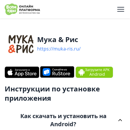
e menu
Мука & Ри‪с‬
https://muka-ris.ru/
Загрузите APK
Android
Инструкции по установке
приложения
Как скачать и установить на
Android?