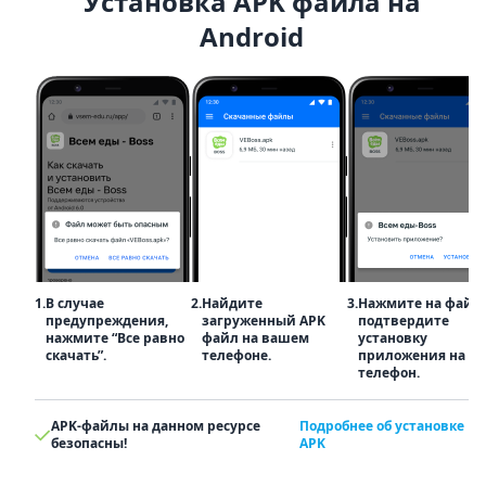
Установка APK файла на
Android
1.
В случае
2.
Найдите
3.
Нажмите на файл
предупреждения,
загруженный APK
подтвердите
нажмите “Все равно
файл на вашем
установку
скачать”.
телефоне.
приложения на
телефон.
APK-файлы на данном ресурсе
Подробнее об установке
безопасны!
APK