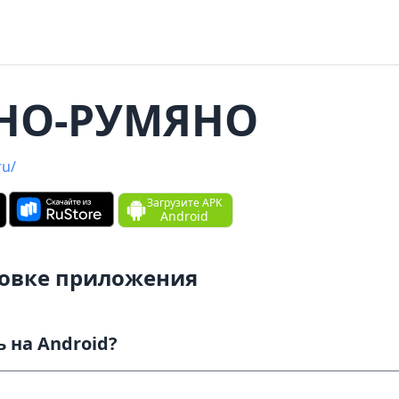
НО-РУМЯН‪О‬
ru/
Загрузите APK
Android
новке приложения
Как скачать и установить на Android?