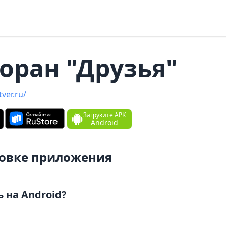
оран "Друзья‪"‬
tver.ru/
Загрузите APK
Android
новке приложения
Как скачать и установить на Android?