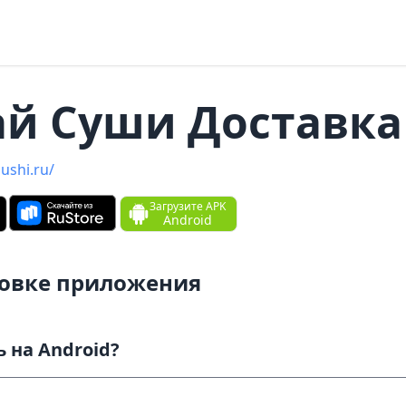
ай Суши Доставка
sushi.ru/
Загрузите APK
Android
новке приложения
Как скачать и установить на Android?