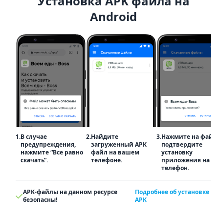
Установка APK файла на
Android
1.
В случае
2.
Найдите
3.
Нажмите на файл
предупреждения,
загруженный APK
подтвердите
нажмите “Все равно
файл на вашем
установку
скачать”.
телефоне.
приложения на
телефон.
APK-файлы на данном ресурсе
Подробнее об установке
безопасны!
APK