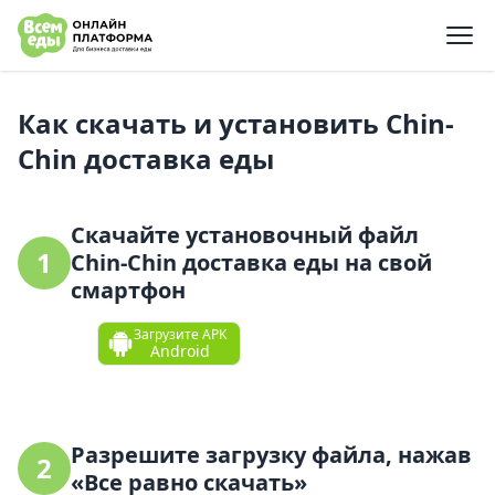
e menu
Как скачать и установить Chin-
Chin доставка ед‪ы‬
Скачайте установочный файл
1
Chin-Chin доставка ед‪ы‬ на свой
смартфон
Загрузите APK
Android
Разрешите загрузку файла, нажав
2
«Все равно скачать»