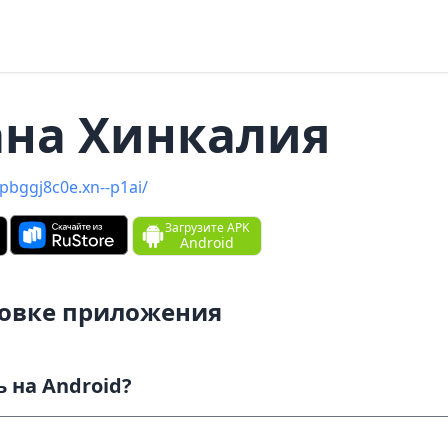
на Хинкали‪я‬
apbggj8c0e.xn--p1ai/
Загрузите APK
Android
новке приложения
Как скачать и установить на Android?