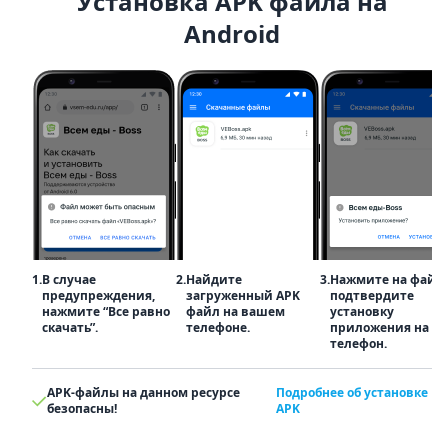
Установка APK файла на
Android
1.
В случае
2.
Найдите
3.
Нажмите на файл
предупреждения,
загруженный APK
подтвердите
нажмите “Все равно
файл на вашем
установку
скачать”.
телефоне.
приложения на
телефон.
APK-файлы на данном ресурсе
Подробнее об установке
безопасны!
APK