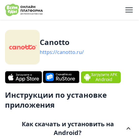
e menu
Canotto
https://canotto.ru/
Загрузите APK
Android
Инструкции по установке
приложения
Как скачать и установить на
Android?